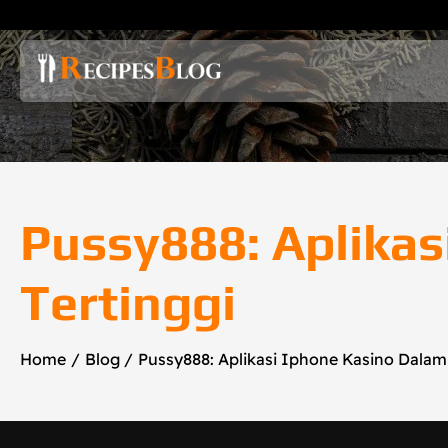
Skip
to
content
Pussy888: Aplikas
Tertinggi
Home
Blog
Pussy888: Aplikasi Iphone Kasino Dalam 