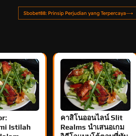
Sbobet88: Prinsip Perjudian yang Terpercaya
⟶
or:
คาสิโนออนไลน์ Slit
 Istilah
Realms นำเสนอเกม