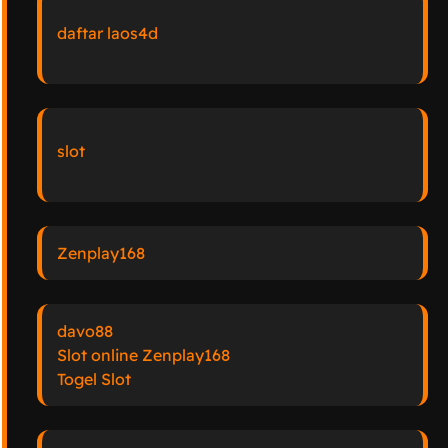
daftar laos4d
slot
Zenplay168
davo88
Slot online Zenplay168
Togel Slot