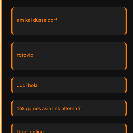
am kai düsseldorf
totovip
Judi bola
168 games asia link alternatif
togel online