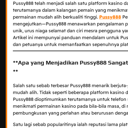
Pussy888 telah menjadi salah satu platform kasino dal
terutamanya dalam kalangan pemain yang menikmat
permainan mudah alih berkualiti tinggi.
Pussy888
Pe
mengejutkan—Pussy888 menawarkan pengalaman per
unik, urus niaga selamat dan ciri mesra pengguna 
Artikel ini mempunyai panduan mendalam untuk Puss
dan petuanya untuk memanfaatkan sepenuhnya pla
**Apa yang Menjadikan Pussy888 Sangat
**
Salah satu sebab terbesar Pussy888 menarik berjut
mudah alih. Tidak seperti beberapa platform kasin
Pussy888 dioptimumkan terutamanya untuk telefon 
menikmati permainan kasino pada bila-bila masa, 
pembungkusan yang perlahan atau berurusan denga
Satu lagi sebab popularitinya ialah reputasi lama p