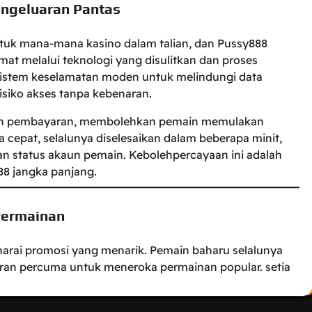
engeluaran Pantas
tuk mana-mana kasino dalam talian, dan Pussy888
at melalui teknologi yang disulitkan dan proses
sistem keselamatan moden untuk melindungi data
siko akses tanpa kebenaran.
aedah pembayaran, membolehkan pemain memulakan
 cepat, selalunya diselesaikan dalam beberapa minit,
n status akaun pemain. Kebolehpercayaan ini adalah
88 jangka panjang.
Permainan
narai promosi yang menarik. Pemain baharu selalunya
iran percuma untuk meneroka permainan popular. setia