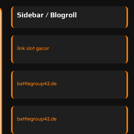
Sidebar / Blogroll
link slot gacor
battlegroup42.de
battlegroup42.de