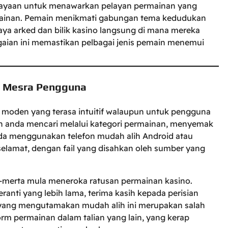
cayaan untuk menawarkan pelayan permainan yang
ermainan. Pemain menikmati gabungan tema kedudukan
aya arked dan bilik kasino langsung di mana mereka
gaian ini memastikan pelbagai jenis pemain menemui
n Mesra Pengguna
 moden yang terasa intuitif walaupun untuk pengguna
an anda mencari melalui kategori permainan, menyemak
da menggunakan telefon mudah alih Android atau
elamat, dengan fail yang disahkan oleh sumber yang
a-merta mula meneroka ratusan permainan kasino.
ranti yang lebih lama, terima kasih kepada perisian
 yang mengutamakan mudah alih ini merupakan salah
rm permainan dalam talian yang lain, yang kerap