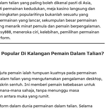
am talian yang paling boleh dikenal pasti di Asia,
i permainan kedudukan, meja kasino langsung dan
ningkatan popularitinya bukanlah sesuatu yang
mainan yang lancar, sekumpulan besar permainan
yang menarik minat pemula dan pemain berpengalaman.
y888, meneroka ciri, kelebihan, pemilihan permainan
tform.
 Popular Di Kalangan Pemain Dalam Talian?
a-juta pemain ialah tumpuan kuatnya pada permainan
o dalam talian yang mengutamakan pengalaman desktop,
skrin sentuh. Ini memberi pemain kebebasan untuk
di mana-mana sahaja, tanpa menunggu masa
n antara muka yang rumit.
latform dalam dunia permainan dalam talian. Selama