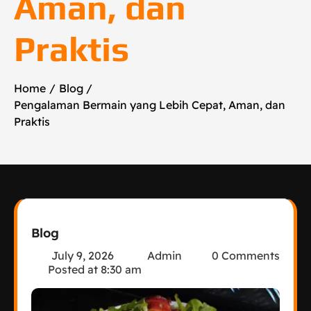
Aman, dan
Praktis
Home
Blog
Pengalaman Bermain yang Lebih Cepat, Aman, dan
Praktis
Blog
July 9, 2026
Admin
0 Comments
Posted at
8:30 am