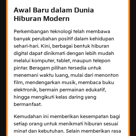
Awal Baru dalam Dunia
Hiburan Modern
Perkembangan teknologi telah membawa
banyak perubahan positif dalam kehidupan
sehari-hari. Kini, berbagai bentuk hiburan
digital dapat dinikmati dengan lebih mudah
melalui komputer, tablet, maupun telepon
pintar. Beragam pilihan tersedia untuk
menemani waktu luang, mulai dari menonton
film, mendengarkan musik, membaca buku
elektronik, bermain permainan edukatif,
hingga mengikuti kelas daring yang
bermanfaat.
Kemudahan ini memberikan kesempatan bagi
setiap orang untuk menikmati hiburan sesuai
minat dan kebutuhan. Selain memberikan rasa