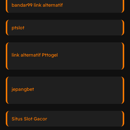
bandar99 link alternatif
ptslot
link alternatif Pttogel
jepangbet
Situs Slot Gacor