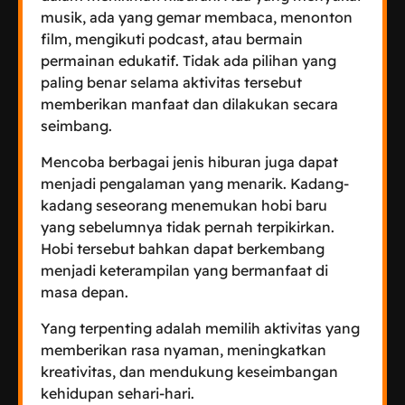
musik, ada yang gemar membaca, menonton
film, mengikuti podcast, atau bermain
permainan edukatif. Tidak ada pilihan yang
paling benar selama aktivitas tersebut
memberikan manfaat dan dilakukan secara
seimbang.
Mencoba berbagai jenis hiburan juga dapat
menjadi pengalaman yang menarik. Kadang-
kadang seseorang menemukan hobi baru
yang sebelumnya tidak pernah terpikirkan.
Hobi tersebut bahkan dapat berkembang
menjadi keterampilan yang bermanfaat di
masa depan.
Yang terpenting adalah memilih aktivitas yang
memberikan rasa nyaman, meningkatkan
kreativitas, dan mendukung keseimbangan
kehidupan sehari-hari.