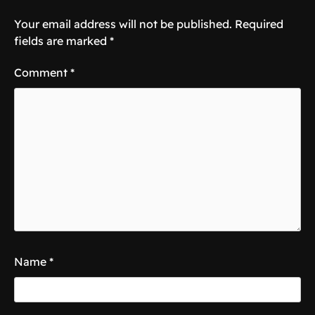
Your email address will not be published.
Required
fields are marked
*
Comment
*
Name
*