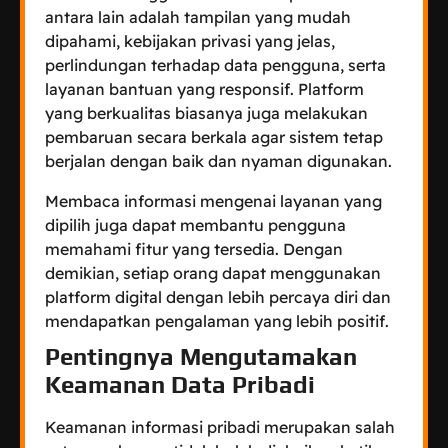
antara lain adalah tampilan yang mudah
dipahami, kebijakan privasi yang jelas,
perlindungan terhadap data pengguna, serta
layanan bantuan yang responsif. Platform
yang berkualitas biasanya juga melakukan
pembaruan secara berkala agar sistem tetap
berjalan dengan baik dan nyaman digunakan.
Membaca informasi mengenai layanan yang
dipilih juga dapat membantu pengguna
memahami fitur yang tersedia. Dengan
demikian, setiap orang dapat menggunakan
platform digital dengan lebih percaya diri dan
mendapatkan pengalaman yang lebih positif.
Pentingnya Mengutamakan
Keamanan Data Pribadi
Keamanan informasi pribadi merupakan salah