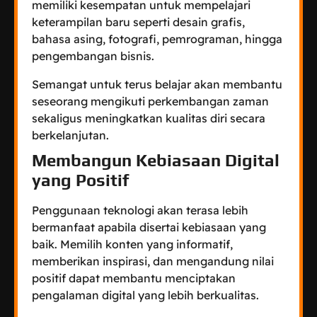
memiliki kesempatan untuk mempelajari
keterampilan baru seperti desain grafis,
bahasa asing, fotografi, pemrograman, hingga
pengembangan bisnis.
Semangat untuk terus belajar akan membantu
seseorang mengikuti perkembangan zaman
sekaligus meningkatkan kualitas diri secara
berkelanjutan.
Membangun Kebiasaan Digital
yang Positif
Penggunaan teknologi akan terasa lebih
bermanfaat apabila disertai kebiasaan yang
baik. Memilih konten yang informatif,
memberikan inspirasi, dan mengandung nilai
positif dapat membantu menciptakan
pengalaman digital yang lebih berkualitas.