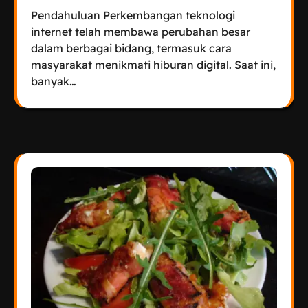
Pendahuluan Perkembangan teknologi
internet telah membawa perubahan besar
dalam berbagai bidang, termasuk cara
masyarakat menikmati hiburan digital. Saat ini,
banyak…