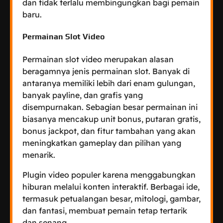
dan tidak terlalu membingungkan bagi pemain
baru.
Permainan Slot Video
Permainan slot video merupakan alasan
beragamnya jenis permainan slot. Banyak di
antaranya memiliki lebih dari enam gulungan,
banyak payline, dan grafis yang
disempurnakan. Sebagian besar permainan ini
biasanya mencakup unit bonus, putaran gratis,
bonus jackpot, dan fitur tambahan yang akan
meningkatkan gameplay dan pilihan yang
menarik.
Plugin video populer karena menggabungkan
hiburan melalui konten interaktif. Berbagai ide,
termasuk petualangan besar, mitologi, gambar,
dan fantasi, membuat pemain tetap tertarik
dan senang.