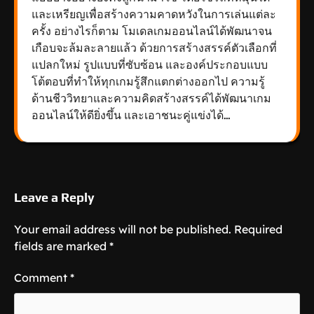
และเหรียญเพื่อสร้างความคาดหวังในการเล่นแต่ละ
ครั้ง อย่างไรก็ตาม โมเดลเกมออนไลน์ได้พัฒนาจน
เกือบจะล้มละลายแล้ว ด้วยการสร้างสรรค์ตัวเลือกที่
แปลกใหม่ รูปแบบที่ซับซ้อน และองค์ประกอบแบบ
โต้ตอบที่ทำให้ทุกเกมรู้สึกแตกต่างออกไป ความรู้
ด้านชีววิทยาและความคิดสร้างสรรค์ได้พัฒนาเกม
ออนไลน์ให้ดียิ่งขึ้น และเอาชนะคู่แข่งได้…
Leave a Reply
Your email address will not be published.
Required
fields are marked
*
Comment
*