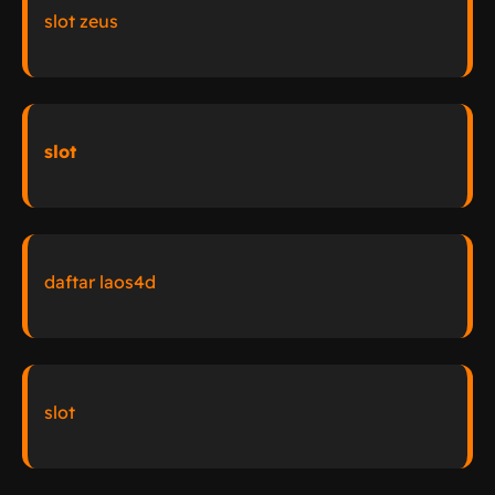
slot zeus
slot
daftar laos4d
slot