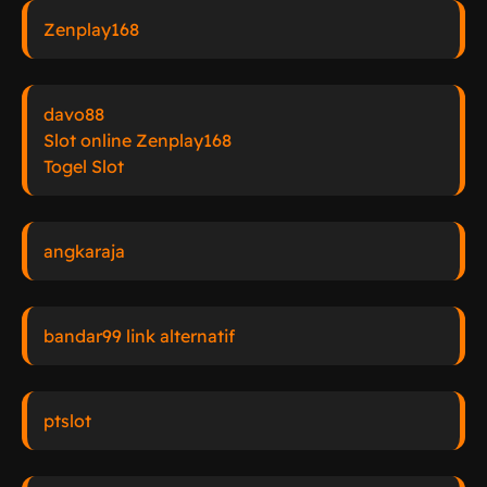
Zenplay168
davo88
Slot online Zenplay168
Togel Slot
angkaraja
bandar99 link alternatif
ptslot