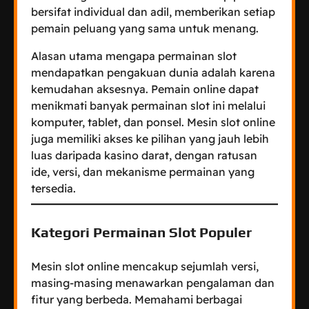
bersifat individual dan adil, memberikan setiap
pemain peluang yang sama untuk menang.
Alasan utama mengapa permainan slot
mendapatkan pengakuan dunia adalah karena
kemudahan aksesnya. Pemain online dapat
menikmati banyak permainan slot ini melalui
komputer, tablet, dan ponsel. Mesin slot online
juga memiliki akses ke pilihan yang jauh lebih
luas daripada kasino darat, dengan ratusan
ide, versi, dan mekanisme permainan yang
tersedia.
Kategori Permainan Slot Populer
Mesin slot online mencakup sejumlah versi,
masing-masing menawarkan pengalaman dan
fitur yang berbeda. Memahami berbagai