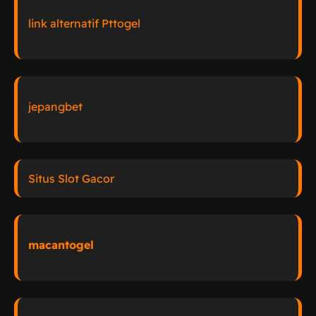
link alternatif Pttogel
jepangbet
Situs Slot Gacor
macantogel