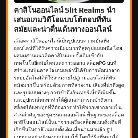
คาสิโนออนไลน์ Slit Realms นำ
เสนอเกมวิดีโอแบบโต้ตอบที่ทัน
สมัยและน่าตื่นเต้นทางออนไลน์
สล็อตคาสิโนออนไลน์เป็นรูปแบบความบันเทิง
ออนไลน์ที่ได้รับความนิยมมากที่สุดรูปแบบหนึ่ง โดย
ผสมผสานแนวคิดคาสิโนแบบดั้งเดิมเข้ากับ
เทคโนโลยีสมัยใหม่และการออกแ สล็อตPG บบที่
สร้างแรงบันดาลใจ เกมเหล่านี้ได้รับการพัฒนาจาก
ระบบอัตโนมัติที่ใช้งานง่ายไปสู่เกมออนไลน์ที่ทัน
สมัยมากขึ้น พร้อมด้วยภาพที่สวยงาม เสียงที่น่าดึงดูด
และรูปแบบต่างๆ การเข้าถึงอินเทอร์เน็ตที่เพิ่มขึ้น
และอุปกรณ์พกพาทำให้ผู้เล่นสามารถเข้าถึงเกม
สล็อตได้แทบทุกที่ที่ต้องการ ทำให้พวกเขากลายเป็น
ส่วนสำคัญของชุมชนเกมออนไลน์ พื้นฐานของสล็อต
คาสิโนออนไลน์นั้นมาจากเครื่องสล็อตแบบดั้งเดิมที่
เกิดขึ้นในคาสิโนแบบดั้งเดิมเมื่อนานมาแล้ว รูป
แบบบางอย่างยังคงถูกนำมาใช้ โดยใช้รีลที่หมุนได้