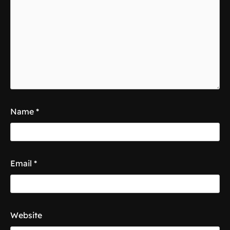
Name
*
Email
*
Website