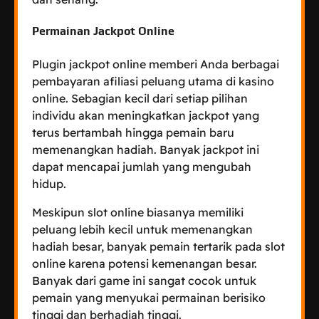
Permainan Jackpot Online
Plugin jackpot online memberi Anda berbagai
pembayaran afiliasi peluang utama di kasino
online. Sebagian kecil dari setiap pilihan
individu akan meningkatkan jackpot yang
terus bertambah hingga pemain baru
memenangkan hadiah. Banyak jackpot ini
dapat mencapai jumlah yang mengubah
hidup.
Meskipun slot online biasanya memiliki
peluang lebih kecil untuk memenangkan
hadiah besar, banyak pemain tertarik pada slot
online karena potensi kemenangan besar.
Banyak dari game ini sangat cocok untuk
pemain yang menyukai permainan berisiko
tinggi dan berhadiah tinggi.