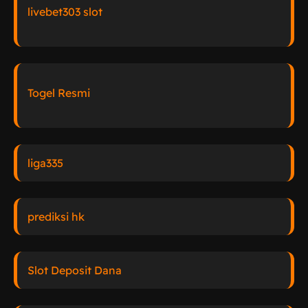
livebet303 slot
Togel Resmi
liga335
prediksi hk
Slot Deposit Dana