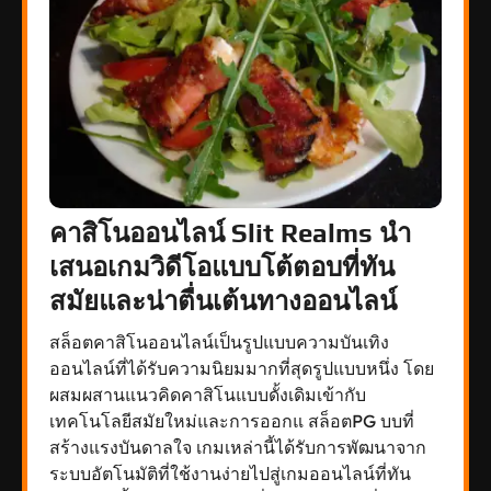
คาสิโนออนไลน์ Slit Realms นำ
เสนอเกมวิดีโอแบบโต้ตอบที่ทัน
สมัยและน่าตื่นเต้นทางออนไลน์
สล็อตคาสิโนออนไลน์เป็นรูปแบบความบันเทิง
ออนไลน์ที่ได้รับความนิยมมากที่สุดรูปแบบหนึ่ง โดย
ผสมผสานแนวคิดคาสิโนแบบดั้งเดิมเข้ากับ
เทคโนโลยีสมัยใหม่และการออกแ สล็อตPG บบที่
สร้างแรงบันดาลใจ เกมเหล่านี้ได้รับการพัฒนาจาก
ระบบอัตโนมัติที่ใช้งานง่ายไปสู่เกมออนไลน์ที่ทัน