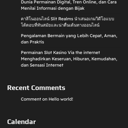
Dunia Permainan Digital, Tren Online, dan Cara
Menilai Informasi dengan Bijak
คาสิโนออนไลน์ Slit Realms นำเสนอเกมวิดีโอแบบ
โต้ตอบที่ทันสมัยและน่าตื่นเต้นทางออนไลน์
Pengalaman Bermain yang Lebih Cepat, Aman,
dan Praktis
Permainan Slot Kasino Via the internet
Menghadirkan Keseruan, Hiburan, Kemudahan,
dan Sensasi Internet
Recent Comments
Comment on Hello world!
Calendar