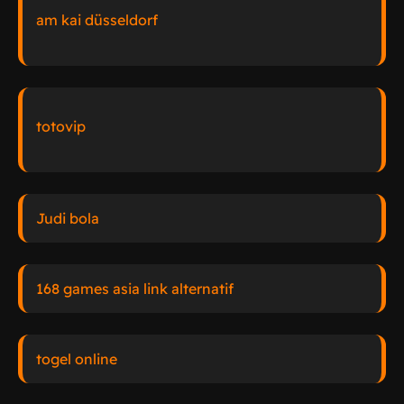
am kai düsseldorf
totovip
Judi bola
168 games asia link alternatif
togel online