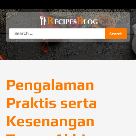
Skip
to
content
Search
for:
Pengalaman
Praktis serta
Kesenangan