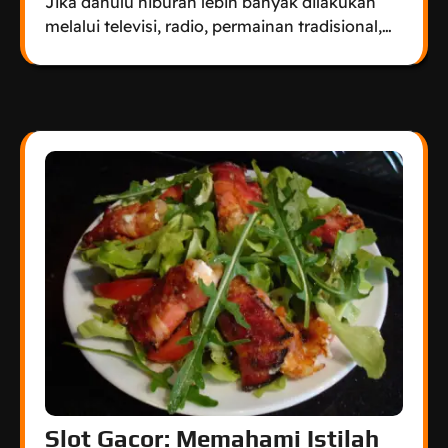
Jika dahulu hiburan lebih banyak dilakukan
melalui televisi, radio, permainan tradisional,…
Slot Gacor: Memahami Istilah