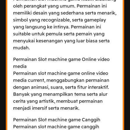
oleh perangkat yang umum. Permainan ini
memiliki desain yang sederhana serta menarik,
simbol yang recognizable, serta gameplay
yang langsung ke intinya. Permainan ini
suitable untuk pemula serta pemain yang
menyukai kesenangan yang luar biasa serta
mudah.
Permainan Slot machine game Online video
media
Permainan slot machine game online video
media current, menggabungkan permainan
dengan animasi, suara, serta fitur interaktif.
Banyak yang menampilkan tema serta alur
cerita yang artistik, membuat permainan
menjadi imersif serta menarik.
Permainan Slot machine game Canggih
Permainan slot machine game canggih