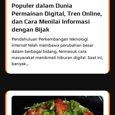
Populer dalam Dunia
Permainan Digital, Tren Online,
dan Cara Menilai Informasi
dengan Bijak
Pendahuluan Perkembangan teknologi
internet telah membawa perubahan besar
dalam berbagai bidang, termasuk cara
masyarakat menikmati hiburan digital. Saat ini,
banyak…