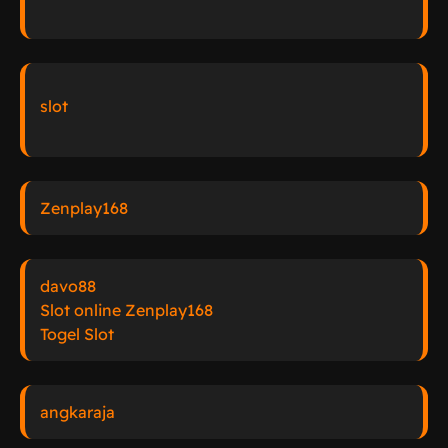
slot
Zenplay168
davo88
Slot online Zenplay168
Togel Slot
angkaraja