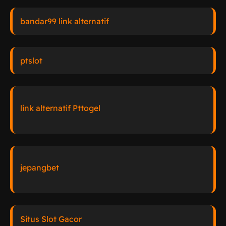
bandar99 link alternatif
ptslot
link alternatif Pttogel
jepangbet
Situs Slot Gacor