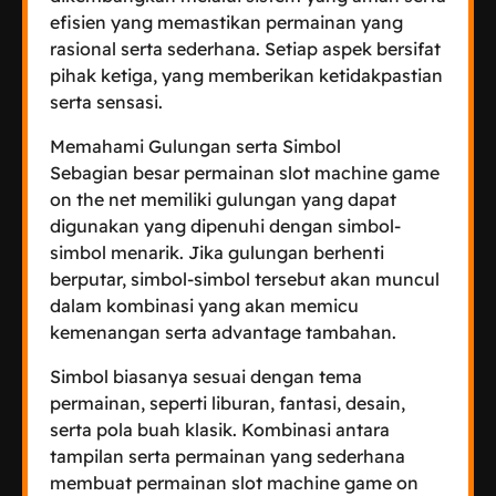
efisien yang memastikan permainan yang
rasional serta sederhana. Setiap aspek bersifat
pihak ketiga, yang memberikan ketidakpastian
serta sensasi.
Memahami Gulungan serta Simbol
Sebagian besar permainan slot machine game
on the net memiliki gulungan yang dapat
digunakan yang dipenuhi dengan simbol-
simbol menarik. Jika gulungan berhenti
berputar, simbol-simbol tersebut akan muncul
dalam kombinasi yang akan memicu
kemenangan serta advantage tambahan.
Simbol biasanya sesuai dengan tema
permainan, seperti liburan, fantasi, desain,
serta pola buah klasik. Kombinasi antara
tampilan serta permainan yang sederhana
membuat permainan slot machine game on