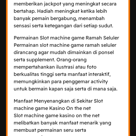
memberikan jackpot yang meningkat secara
bertahap. Hadiah meningkat ketika lebih
banyak pemain bergabung, menambah
sensasi serta ketegangan dari setiap sudut.
Permainan Slot machine game Ramah Seluler
Permainan slot machine game ramah seluler
dirancang agar mudah dimainkan di ponsel
serta supplement. Orang-orang
mempertahankan ilustrasi atau foto
berkualitas tinggi serta manfaat interaktif,
memungkinkan para penggemar activity
untuk bermain kapan saja serta di mana saja.
Manfaat Menyenangkan di Sekitar Slot
machine game Kasino On the net
Slot machine game kasino on the net
melibatkan banyak manfaat menarik yang
membuat permainan seru serta