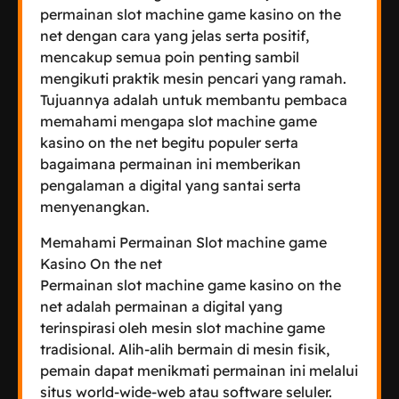
permainan slot machine game kasino on the
net dengan cara yang jelas serta positif,
mencakup semua poin penting sambil
mengikuti praktik mesin pencari yang ramah.
Tujuannya adalah untuk membantu pembaca
memahami mengapa slot machine game
kasino on the net begitu populer serta
bagaimana permainan ini memberikan
pengalaman a digital yang santai serta
menyenangkan.
Memahami Permainan Slot machine game
Kasino On the net
Permainan slot machine game kasino on the
net adalah permainan a digital yang
terinspirasi oleh mesin slot machine game
tradisional. Alih-alih bermain di mesin fisik,
pemain dapat menikmati permainan ini melalui
situs world-wide-web atau software seluler.