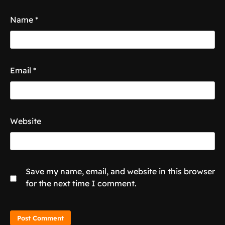
Name
*
Email
*
Website
Save my name, email, and website in this browser
for the next time I comment.