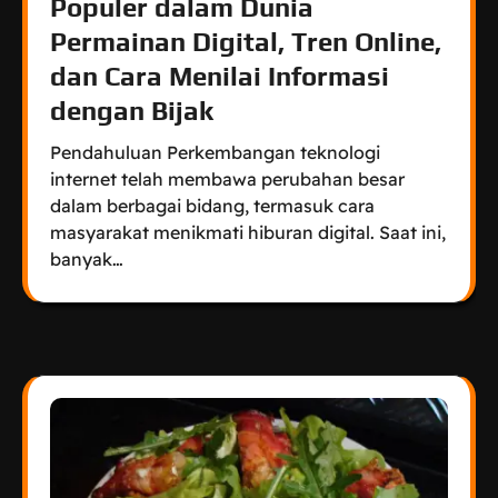
Populer dalam Dunia
Permainan Digital, Tren Online,
dan Cara Menilai Informasi
dengan Bijak
Pendahuluan Perkembangan teknologi
internet telah membawa perubahan besar
dalam berbagai bidang, termasuk cara
masyarakat menikmati hiburan digital. Saat ini,
banyak…