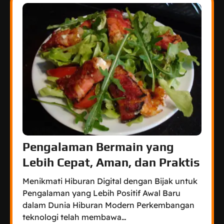
Pengalaman Bermain yang
Lebih Cepat, Aman, dan Praktis
Menikmati Hiburan Digital dengan Bijak untuk
Pengalaman yang Lebih Positif Awal Baru
dalam Dunia Hiburan Modern Perkembangan
teknologi telah membawa…