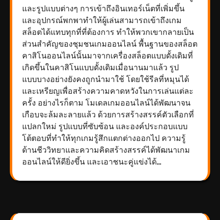
และรูปแบบต่างๆ การเข้าถึงอินเทอร์เน็ตที่เพิ่มขึ้น
และอุปกรณ์พกพาทำให้ผู้เล่นสามารถเข้าถึงเกม
สล็อตได้แทบทุกที่ที่ต้องการ ทำให้พวกเขากลายเป็น
ส่วนสำคัญของชุมชนเกมออนไลน์ พื้นฐานของสล็อต
คาสิโนออนไลน์นั้นมาจากเครื่องสล็อตแบบดั้งเดิมที่
เกิดขึ้นในคาสิโนแบบดั้งเดิมเมื่อนานมาแล้ว รูป
แบบบางอย่างยังคงถูกนำมาใช้ โดยใช้รีลที่หมุนได้
และเหรียญเพื่อสร้างความคาดหวังในการเล่นแต่ละ
ครั้ง อย่างไรก็ตาม โมเดลเกมออนไลน์ได้พัฒนาจน
เกือบจะล้มละลายแล้ว ด้วยการสร้างสรรค์ตัวเลือกที่
แปลกใหม่ รูปแบบที่ซับซ้อน และองค์ประกอบแบบ
โต้ตอบที่ทำให้ทุกเกมรู้สึกแตกต่างออกไป ความรู้
ด้านชีววิทยาและความคิดสร้างสรรค์ได้พัฒนาเกม
ออนไลน์ให้ดียิ่งขึ้น และเอาชนะคู่แข่งได้…