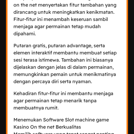
on the net menyertakan fitur tambahan yang
dirancang untuk meningkatkan kenikmatan.
Fitur-fitur ini menambah keseruan sambil
menjaga agar permainan tetap mudah
dipahami.
Putaran gratis, putaran advantage, serta
elemen interaktif membantu membuat setiap
sesi terasa istimewa. Tambahan ini biasanya
dijelaskan dengan jelas di dalam permainan,
memungkinkan pemain untuk menikmatinya
dengan percaya diri serta nyaman.
Kehadiran fitur-fitur ini membantu menjaga
agar permainan tetap menarik tanpa
membuatnya rumit.
Menemukan Software Slot machine game
Kasino On the net Berkualitas