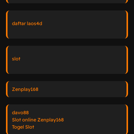
daftar laos4d
slot
Zenplay168
davo88
Slot online Zenplay168
Togel Slot