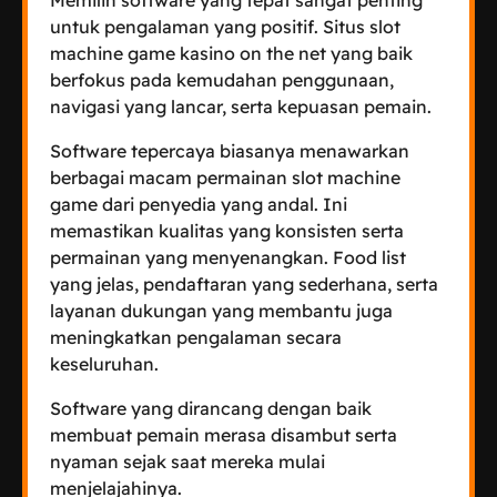
Memilih software yang tepat sangat penting
untuk pengalaman yang positif. Situs slot
machine game kasino on the net yang baik
berfokus pada kemudahan penggunaan,
navigasi yang lancar, serta kepuasan pemain.
Software tepercaya biasanya menawarkan
berbagai macam permainan slot machine
game dari penyedia yang andal. Ini
memastikan kualitas yang konsisten serta
permainan yang menyenangkan. Food list
yang jelas, pendaftaran yang sederhana, serta
layanan dukungan yang membantu juga
meningkatkan pengalaman secara
keseluruhan.
Software yang dirancang dengan baik
membuat pemain merasa disambut serta
nyaman sejak saat mereka mulai
menjelajahinya.