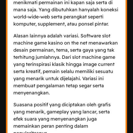
menikmati permainan ini kapan saja serta di
mana saja. Yang dibutuhkan hanyalah koneksi
world-wide-web serta perangkat seperti
komputer, supplement, atau ponsel pintar.
Alasan lainnya adalah variasi. Software slot
machine game kasino on the net menawarkan
desain permainan, tema, serta gaya yang tak
terhitung jumlahnya. Dari slot machine game
yang terinspirasi klasik hingga image current
serta kreatif, pemain selalu memiliki sesuatu
yang menarik untuk dijelajahi. Variasi ini
membuat pengalaman tetap segar serta
menyenangkan.
Suasana positif yang diciptakan oleh grafis
yang menarik, gameplay yang lancar, serta
efek suara yang menyenangkan juga
memainkan peran penting dalam